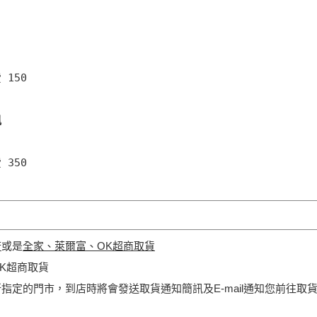
150

訊
350
府
或是
全家、萊爾富、OK超商取貨
K超商取貨
指定的門市，到店時將會發送取貨通知簡訊及E-mail通知您前往取