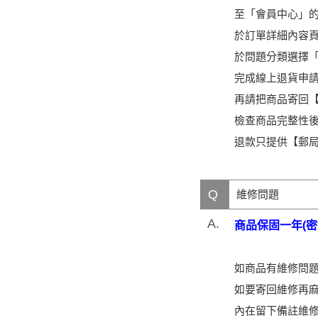
至「會員中心」
於訂單詳細內容
於問題分類選擇
完成線上退貨申
再請把商品寄回【新
檢查商品完整性後
退款只提供【郵
Q
維修問題
A.
商品保固一年(密
如商品有維修問題，可
如要寄回維修再麻煩
內在留下備註維