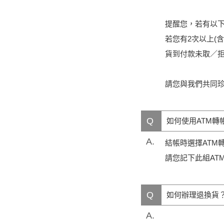
提醒您，若有以
若您有2次以上(
貨到付款未取／拒
請您與我們共同
Q
如何使用ATM轉
A.
結帳時選擇ATM
請您記下此組AT
Q
如何辦理退換貨
A.