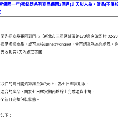
保固一年(密錄器系列商品保固3個月)非天災人為，贈品(不屬於
天
先把商品寄回到門市【新北市三重區龍濱路173號 台灣監控 02-2976
購哪樣商品，或可直接加line:@kingnet，會再請業務為您處理，
品收到貨7天內處理寄回
收取件的隔日開始算起至第7天止，為七日鑑賞期限。
不適合的產品，請於七日鑑賞期內於線上完成退貨申請。
是全新且完整包裝狀態。
程如下：