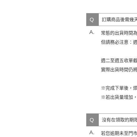
Q
訂購商品後需幾
A.
常態的出貨時間
但請務必注意：
週二至週五收單截止
實際出貨時間仍
※完成下單後，煩請
※若出貨量增加
Q
沒有在領取的期
A.
若您逾期未至門