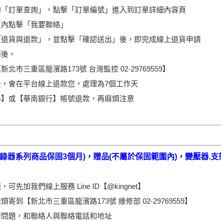
的「訂單查詢」，點擊「訂單編號」進入到訂單詳細內容頁
頁內點擊「我要聯絡」
「退貨與退款」，並點擊「確認送出」後，即完成線上退貨申請
請後。
北市三重區龍濱路173號 台灣監控 02-29769559】
，會在平台線上退款您，處理為7個工作天
局】或【華南銀行】帳號退款，再麻煩注意
錄器系列商品保固3個月)，贈品(不屬於保固範圍內)，變壓器.支
先加我們線上服務 Line ID【@kingnet】
寄到【新北市三重區龍濱路173號 維修部 02-29769559】
修問題，和聯絡人與聯絡電話和地址