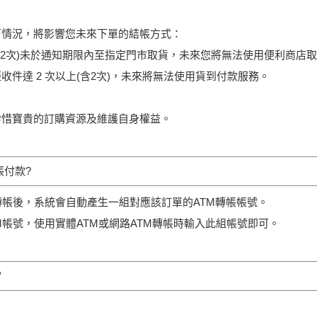
下情況，將影響您未來下單的結帳方式：
含2次)未於通知期限內至指定門巿取貨，未來您將無法使用便利商店
收件達 2 次以上(含2次)，未來將無法使用貨到付款服務。
珍惜寶貴的訂購資源及維護自身權益。
帳付款?
轉帳後，系統會自動產生一組對應該訂單的ATM轉帳帳號。
M帳號，使用實體ATM或網路ATM轉帳時輸入此組帳號即可。
？