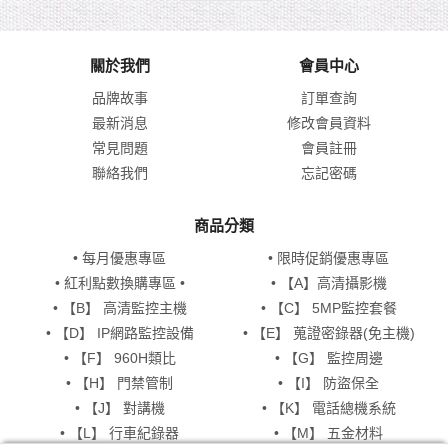
-解析度-5MP、4MP、3MP、1080P、
720P、D1、360P、CIF
-防護等級IP68
-最大上線人數10
關於我們
會員中心
-儲存: Micro SD卡 (支援最大512GB)
品牌故事
訂單查詢
商品不含記憶卡可另購
最新消息
修改會員資料
常見問題
會員註冊
聯絡我們
忘記密碼
商品分類
• 每月優惠專區
• 限時促銷優惠專區
• 紅利點數換購專區 •
• 【A】高清攝影機
• 【B】 高清監控主機
• 【C】 5MP監控套餐
• 【D】 IP網路監控設備
• 【E】 蒐證密錄器(免主機)
• 【F】 960H類比
• 【G】 監控周邊
• 【H】 門禁管制
• 【I】 防盜保全
• 【J】 對講機
• 【K】 電話總機系統
• 【L】 行車紀錄器
• 【M】 五金材料