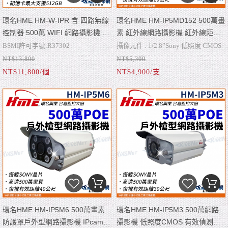
環名HME HM-W-IPR 含 四路無線
環名HME HM-IP5MD152 500萬畫
控制器 500萬 WIFI 網路攝影機 紅
素 紅外線網路攝影機 紅外線距離
外線距離可達20米 內建麥克風 帝
可達20米 帝網 KingNet
BSMI許可字號:R37302
攝像元件 : 1/2.8”Sony 低照度 CMOS
網 KingNet
NT$13,800
NT$5,300
NCC許可字號:CCAJ24LPART0T1
有效像素 : 5 百萬
NT$11,800/個
NT$4,900/支
攝像元件: 1/2.8”Sony 低照度 CMOS
紅外線距離 : 可達 20 米 ; 聲音 : 內建
有效像素 :5 百萬
麥克風
紅外線距離:可達 20 米 ; 防護等
級:IP66
環名HME HM-IP5M6 500萬畫素
環名HME HM-IP5M3 500萬網路
防護罩戶外型網路攝影機 IPcam
攝影機 低照度CMOS 有效偵測距