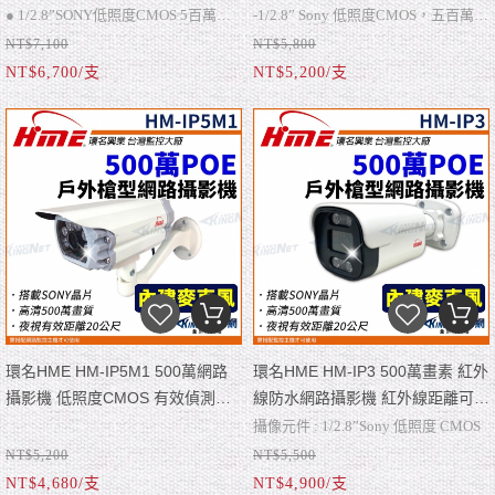
帝網 KingNet
離30M F1.6固定鏡頭 帝網
● 1/2.8”SONY低照度CMOS 5百萬畫
-1/2.8” Sony 低照度CMOS，五百萬畫
KingNet
NT$7,100
NT$5,800
素。
● 鏡頭配置4 . 6 . 8 mm / F1.6固定式鏡
素
-鏡頭配置4、6、12mm /F1.6固定鏡頭
NT$6,700/支
NT$5,200/支
頭。
● 6 顆點陣式 LED,有效偵測距離 40
-在適當條件環境下，有效偵測距離
米。
● 上蓋及主體採高硬度鋁合金製作。
30M
環名HME HM-IP5M1 500萬網路
環名HME HM-IP3 500萬畫素 紅外
攝影機 低照度CMOS 有效偵測距
線防水網路攝影機 紅外線距離可達
離20M F1.6固定鏡頭 帝網
20米 帝網 KingNet
攝像元件 : 1/2.8”Sony 低照度 CMOS
KingNet
NT$5,200
NT$5,500
有效像素 : 5 百萬
NT$4,680/支
NT$4,900/支
紅外線距離 : 可達 20 米;防水 : 有