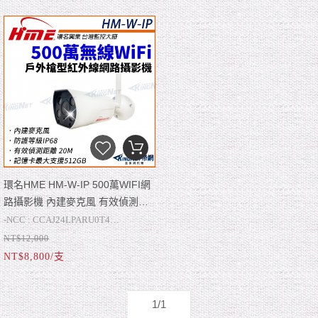
環名HME HM-W-IP 500萬WIFI網
路攝影機 內建麥克風 有效偵測距
離20M 防護等級IP68 帝網
-NCC : CCAJ24LPARU0T4
KingNet
NT$12,000
-有效像素500萬
NT$8,800/支
​​​​​​​-1/2.8” Sony 低照度CMOS
-鏡頭配置4、6、12mm/F2.0固定式鏡
頭
-最大光圈F1.6，在適當條件環境下，
有效偵測距離20M
-內建麥克風
1/1