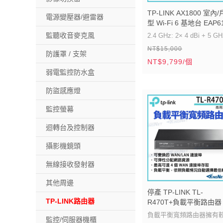
TP-LINK AX1800 室內
電源變壓器/避雷器
型 Wi-Fi 6 基地台 EAP6
Outdoor 路由器 帝網
監聽收音麥克風
2.4 GHz: 2× 4 dBi + 5 GH
KingNet 帝網KingNet
NT$15,000
2× 5 dBi
防護罩 / 支架
NT$9,799/個
1× Gigabit 乙太網路孔 (
弱電監控防水盒
802.3at PoE 和被
防盜感應燈
IP67 防水防塵測試，可
劣天氣
監控螢幕
迴轉台及控制器
攝影機鏡頭
無線接收發射器
其他周邊
停產 TP-LINK TL-
TP-LINK路由器
R470T+負載平衡路由器 
TL-R470T+ (UN) VER:6.
負載平衡寬頻路由器擁有
監控/伺服器機櫃
【帝網KingNet】