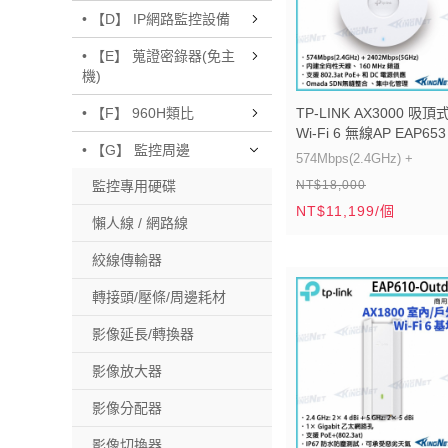
• 【D】 IP網路監控設備
• 【E】 蒐證密錄器(免主
機)
TP-LINK AX3000 吸頂
• 【F】 960H類比
Wi-Fi 6 無線AP EAP653
• 【G】 監控周邊
由器 帝網KingNet
574Mbps(2.4GHz) +
NT$18,000
監控專用硬碟
2402Mbps(5GHz)
NT$11,199/個
內建全向性天線、 160 MH
懶人線 / 網路線
頻道
絞線傳輸器
支援 802.3at PoE+ 和 DC
轉接頭/壓條/周邊耗材
源供應
Omada SDN無縫整合 、
影像延長/轉換器
化管理
影像放大器
影像分配器
影像切換器