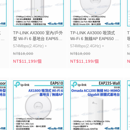
式
TP-LINK AX3000 室內/戶外
TP-LINK AX3000 吸頂式
T
 路
型 Wi-Fi 6 基地台 EAP650-
Wi-Fi 6 無線AP EAP650 路
Outdoor 路由器 帝網
由器 帝網KingNet
路
574Mbps(2.4GHz) +
574Mbps(2.4GHz) +
5
KingNet
NT$18,000
NT$18,000
N
2402Mbps (5GHz)
2402Mbps(5GHz)
1
NT$11,199/個
NT$11,199/個
N
z
160 MHz頻寬通道、長距離覆
內建全向性天線、160 MHz 頻
蓋
道
 電
支援802.3at PoE+和被動式
支援802.3at PoE+和DC電源
PoE
供應
集中
IP67防水防塵測試，可承受惡
整合至 Omada SDN 、集中化
支
劣天氣
管理
D