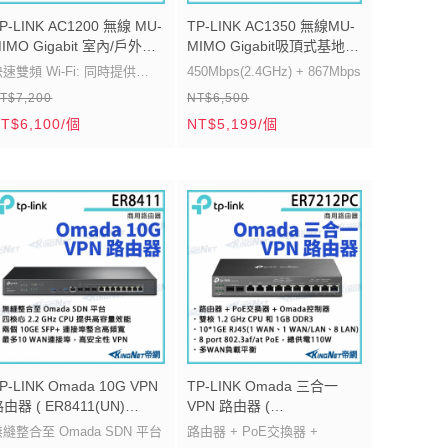
P-LINK AC1200 無線 MU-
TP-LINK AC1350 無線MU-
IMO Gigabit 室內/戶外基
MIMO Gigabit吸頂式基地台
台 EAP225-Outdoor 路由
/ 無線AP EAP225 路由器 帝
速雙頻 Wi-Fi: 同時提供
450Mbps(2.4GHz) + 867Mbps
 帝網KingNet
網KingNet
T$7,200
NT$6,500
.4GHz 300 Mbps 和
(5GHz)
T$6,100/個
NT$5,199/個
Omada SDN整合網路設備集
中雲端管理
支援 PoE(802.3af) 及被動
PoE 標準
透過 VLAN 加強網路管理
P-LINK Omada 10G VPN
TP-LINK Omada 三合一
由器 ( ER8411(UN)
VPN 路由器 (
er:1.0 )【帝網-KingNet】
ER7212PC(UN) Ver:1.0 )
縫整合至 Omada SDN 平台
路由器 + PoE交換器 +
【帝網-KingNet】