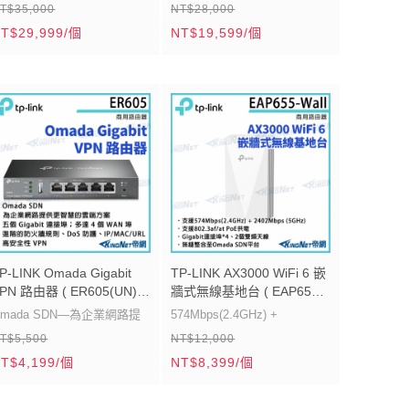
T$35,000
NT$28,000
核心 2.2 GHz CPU 提供高
Omada控制器
T$29,999/個
NT$19,599/個
容量效能
雙核 1.2 GHz CPU 和 1GB
個 10GE SFP+ 連接埠整合
DDR3
高頻寬
10*1GE RJ45(1 WAN、1
最多10 WAN連接埠，高安全
WAN/LAN、8 LAN)
 VPN
8 port 802.3af/at PoE，總供
電110W
多WAN負載平衡
P-LINK Omada Gigabit
TP-LINK AX3000 WiFi 6 嵌
PN 路由器 ( ER605(UN)
牆式無線基地台 ( EAP655-
er:2.0 ) 【帝網-KingNet】
Wall(US) Ver:1.0 ) 【帝網-
Omada SDN—為企業網路提
574Mbps(2.4GHz) +
KingNet】
T$5,500
NT$12,000
供更智慧的雲端方案
2402Mbps (5GHz)
T$4,199/個
NT$8,399/個
個 Gigabit 連接埠；多達 4
支援802.3af/at PoE供電
 WAN 埠
Gigabit連接埠*4、2個雙頻天