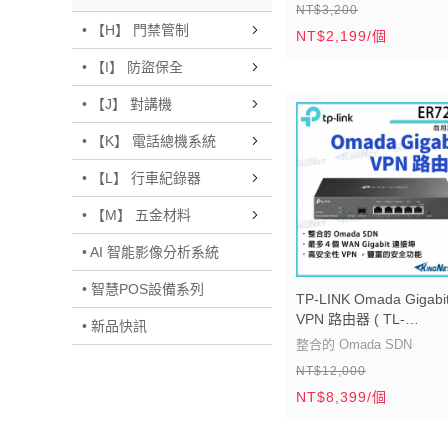
NT$3,200
大的資料傳輸能力和穩定
• 【H】 門禁管制
NT$2,199/個
對網咖或小型辦公室的網
• 【I】 防盜保全
言是經濟實惠的解決方案
三個可變換的 LAN/WAN 
• 【J】 對講機
埠
• 【K】 電話總機系統
超強效能和高穩定性
• 【L】 行車紀錄器
安裝和操作簡單
各項管理達到流暢的網路
• 【M】 五金材料
• AI 智能影像分析系統
• 智慧POS設備系列
TP-LINK Omada Gigabi
VPN 路由器 ( TL-
• 新品快訊
ER7206(UN) Ver:2.0 )
整合的 Omada SDN
網-KingNet】
NT$12,000
最多４個 WAN Gigabit 
NT$8,399/個
高安全性 VPN ，豐富的
功能