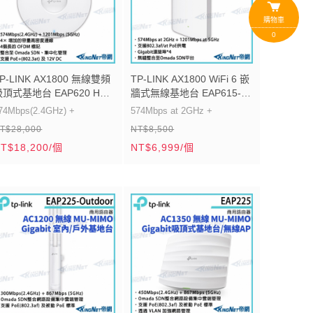
購物車
0
P-LINK AX1800 無線雙頻
TP-LINK AX1800 WiFi 6 嵌
吸頂式基地台 EAP620 HD
牆式無線基地台 EAP615-
由器 帝網KingNet
Wall 路由器 帝網KingNet
74Mbps(2.4GHz) +
574Mbps at 2GHz +
T$28,000
NT$8,500
201Mbps (5GHz)
1201Mbps at 5GHz
T$18,200/個
NT$6,999/個
4× 增加的容量高密度連線
支援802.3af/at PoE供電
４個長的 OFDM 標記
Gigabit連接埠*4
整合至 Omada SDN、集中化
無縫整合至Omada SDN平台
管理
援 PoE+(802.3at) 及 12V
C