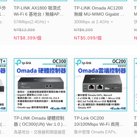
/戶外
TP-LINK AX1800 吸頂式
TP-LINK Omada AC1200
T
10-
Wi-Fi 6 基地台 / 無線AP
無線 MU-MIMO Gigabit 嵌
M
EAP610 路由器 帝網
牆式基地台 EAP235-Wall 路
地
z:
574Mbps(2.4GHz) +
300Mbps at 2.4GHz +
快
KingNet
由器 帝網KingNet
器
NT$12,000
NT$6,200
N
1201Mbps (5GHz)
867Mbps at 5GHz
2
NT$8,399/個
NT$5,099/個
N
支援
內建全向性天線
支援802.3af / 802.3at PoE供
支援 PoE+(802.3at)
電
承受惡
整合至 Omada SDN 、集中化
Gigabit連接埠*4
管理
無縫整合至Omada SDN平台
安全的訪客網路
TP-LINK Omada 硬體控制
TP-Link OC200
T
(
器 ( OC300(UN) Ver:1.0 )
10/100Mbps Wi-Fi 商用網
路
0 )
【帝網KingNet】
路管理 Omada 硬體控制器
V
較強
為基地台、交換器和閘道器提
集中管理 Omada EAPs,
無
雲端控制器 ( OC200(UN)