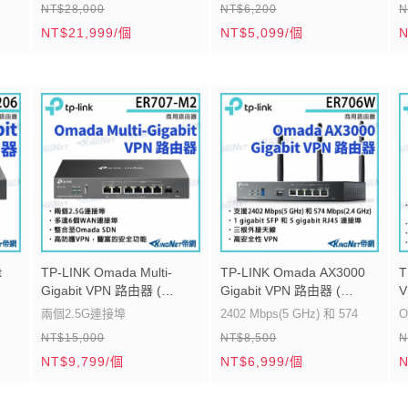
NT$28,000
NT$6,200
N
性，
供專業的集中管理
Marvell
四
Ver:1.0 ) 【帝網KingNet】
NT$21,999/個
NT$5,099/個
N
路而
Gigabit 連接埠*2,USB 3.0*1,
2 *100M 埠, 1 USB 2.0埠, 1
。
電源供應100–240 V~50/60
Mirco-USB
兩
連接
Hz, 0.6 A
802.3af PoE或 Micro-USB 電
具備進階的設計和最新的晶
源供電
片、耐用的金屬外殼，
桌上型，鋼殼設計, 無線網路
性
Omada app 提供便利的管理
佈置, RF 調解, Omada APP
經驗
t
TP-LINK Omada Multi-
TP-LINK Omada AX3000
T
Gigabit VPN 路由器 (
Gigabit VPN 路由器 (
V
 【帝
ER707-M2(UN) Ver:1.0 )
ER706W(US) Ver:1.0 )
V
兩個2.5G連接埠
2402 Mbps(5 GHz) 和 574
【帝網-KingNet】
【帝網-KingNet】
NT$15,000
NT$8,500
N
連接埠
多達6個WAN連接埠
Mbps(2.4 GHz
NT$9,799/個
NT$6,999/個
N
安全
整合至Omada SDN
1 gigabit SFP 和 5 gigabit
五
高防護VPN，豐富的安全功能
RJ45 連接埠
個