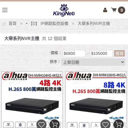
0
首頁
• 【D】 IP網路監控設備
大華系列NVR主機
>
>
大華系列NVR主機
共
12
個結果
價格：
排序：