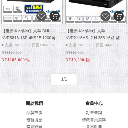
NVR5216-16P-4KS2E：16路PoE，
群分佈、熱圖、智慧搜尋
1~8路支援ePoE & EoC
■ 16路PoE，1~8路支援ePoE & EoC
【帝網-KingNet】大華 DHI-
【帝網-KingNet】大華
NVR5816-16P-4KS2E 1200萬
NVR2116HS-I2 H.265 16路 監控
IVS 16路 8硬碟 4K NVR 網路影像
主機 AI NVR 監視器主機 1200萬
■ 支援12MP IPC，頻寬320Mbps
■ 支援12MP IPC，頻寬144Mbps
錄影主機 16路主機 網路
人臉偵測辨識
NT$125,000
NT$12,500
■ 2組VGA、2組HDMI、警報：16輸
■ 商品不含硬碟可額外加購
■ VGA、4K HDMI、警報：N/A、聲
NT$105,000/個
NT$9,200/個
入/6輸出、聲音：1輸入/2輸出，1組
■ 請注意~此為NVR網路主機只能搭配
音：1輸入/1輸出
RJ-45
網路攝影機才可使用喔
■ 單硬碟，支援10TB硬碟
■ 8硬碟，支援10TB硬碟，1組eSATA
■ 1路人臉偵測/辨識、1路周界防護、
1/1
■ 搭配AI攝影機：周界防護、人臉偵
4路SMD Plus、智慧搜尋
測和辨識、SMD Plus、影像元數據、
■ 商品不含硬碟可額外加購
車牌辨識、人數統計、行為分析、人
■ 請注意~此為NVR網路主機只能搭配
關於我們
會員中心
群分佈、熱圖、智慧搜尋
網路攝影機才可使用喔
品牌故事
訂單查詢
■ 16路PoE，1~8路支援ePoE & EoC
最新消息
修改會員資料
常見問題
會員註冊