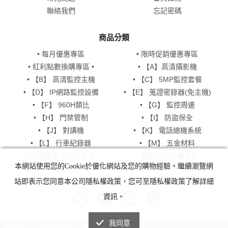
聯絡我們
忘記密碼
商品分類
• 每月優惠專區
• 限時促銷優惠專區
• 紅利點數換購專區 •
• 【A】高清攝影機
• 【B】 高清監控主機
• 【C】 5MP監控套餐
• 【D】 IP網路監控設備
• 【E】 蒐證密錄器(免主機)
• 【F】 960H類比
• 【G】 監控周邊
• 【H】 門禁管制
• 【I】 防盜保全
• 【J】 對講機
• 【K】 電話總機系統
• 【L】 行車紀錄器
• 【M】 五金材料
• AI 智能影像分析系統
• 智慧POS設備系列
本網站使用您的Cookie於優化網站及您的購物經驗。繼續瀏覽網
• 新品快訊
站即表示您同意本公司隱私權政策，您可至隱私權政策了解詳細
資訊。
我同意
監視器安裝,監視器推薦-台灣監控 KingNet 版權所有 © copyright Reserved.