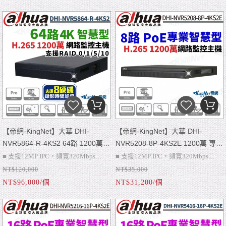
RJ-45
網路攝影機才可使用喔
RJ-45
網路攝影機才可使用喔
■ 8硬碟，支援10TB硬碟，1組eSATA
■ 8硬碟，支援10TB硬碟，1組eSATA
■ 搭配AI攝影機：周界防護、人臉偵
■ 搭配AI攝影機：周界防護、人臉偵
測和辨識、SMD Plus、影像元數據、
測和辨識、SMD Plus、影像元數據、
車牌辨識、人數統計、行為分析、人
車牌辨識、人數統計、行為分析、人
群分佈、熱圖、智慧搜尋
群分佈、熱圖、智慧搜尋
【帝網-KingNet】大華 DHI-
【帝網-KingNet】大華 DHI-
NVR5864-R-4KS2 64路 1200萬
NVR5208-8P-4KS2E 1200萬 專業
專業智慧型 4K NVR（Raid）監視
型 H.265 8路 雙硬碟 4K NVR 網路
■ 支援12MP IPC，頻寬320Mbps
■ 支援12MP IPC，頻寬320Mbps
器主機
影像錄影主機 智能h.265+ h.265
NT$120,000
NT$35,000
■ 2組VGA、2組HDMI、警報：16輸
■ 商品不含硬碟可額外加購
■ VGA、4K HDMI、警報：4輸入/2輸
■ 商品不含硬碟可額外加購
h.264+ h.264 影像壓縮 智慧搜
NT$96,000/個
NT$31,200/個
入/6輸出、聲音：1輸入/2輸出，2組
■ 請注意~此為NVR網路主機只能搭配
出、聲音：1輸入/1輸出
■ 請注意~此為NVR網路主機只能搭配
尋、人臉偵測
RJ-45
網路攝影機才可使用喔
■ 雙硬碟，支援10TB硬碟
網路攝影機才可使用喔
■ 8硬碟，支援10TB硬碟，1組eSATA
■ 搭配AI攝影機：周界防護、人臉偵