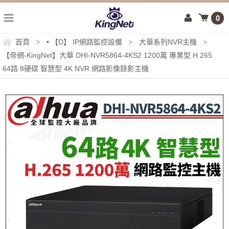
0
首頁
• 【D】 IP網路監控設備
大華系列NVR主機
>
>
>
【帝網-KingNet】大華 DHI-NVR5864-4KS2 1200萬 專業型 H.265
64路 8硬碟 智慧型 4K NVR 網路影像錄影主機