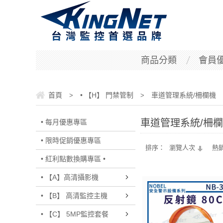
商品分類
會員
首頁
• 【H】 門禁管制
車道管理系統/柵欄機
>
>
車道管理系統/柵
• 每月優惠專區
• 限時促銷優惠專區
排序：
瀏覽人次
熱
• 紅利點數換購專區 •
• 【A】高清攝影機
• 【B】 高清監控主機
• 【C】 5MP監控套餐