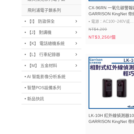
CX-96RN 一氧化碳警報
飛利浦電子鎖系列
GARRISON KingNet 帝
• 【I】 防盜保全
• 電源：AC100~240V或
NT$4,200
DC12V
• 【J】 對講機
NT$3,250/個
• 消耗功率：待機時約1W
• 【K】 電話總機系統
時約2W
• 【L】 行車紀錄器
• 檢知方式：金屬氧化物
體或電化學式
• 【M】 五金材料
• 檢測方式：定期以紅色
• AI 智能影像分析系統
鍵(TEST)測試
• 智慧POS設備系列
• 指示燈：電源燈 (藍色),
燈 (黃色), 警報燈 (紅色)
• 新品快訊
• 警報方式：鳴叫4短聲,間
秒,連續重複及乾接點NC/N
LK-10H 紅外線偵測器1
GARRISON KingNet 帝
輸出
• 工作環境：0~50°C, 95