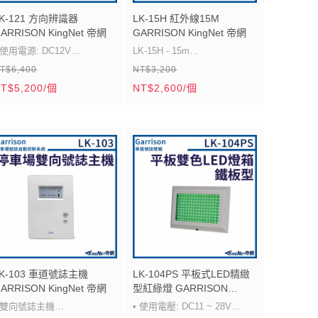
 外型尺寸: 140L x 62W x
• 工作環境: 0° C ~ +50° C,
LK-121 方向辨識器
LK-15H 紅外線15M
ARRISON KingNet 帝網
GARRISON KingNet 帝網
10H mm
95%RH
 使用電源: DC12V
LK-15H - 15m
• 外型尺寸: 128ø x 40H mm
T$6,400
NT$3,200
 消耗電流: 40mA
室內外均可使用
(含底座)
T$5,200/個
NT$2,600/個
 偵測輸出: Relay 乾接點
• 偵測動作: 方向前緣或後緣觸
發可選擇
• 偵測方式: 微電腦數位處理方
式
 觸發方式: NO / NC 二種觸發
選擇
 偵測時間: 1 秒 ~ 4 秒, 4 段
調整
 外型尺寸: 183W x 108L x
LK-103 車道號誌主機
LK-104PS 平板式LED精緻
ARRISON KingNet 帝網
型紅綠燈 GARRISON
8D m
KingNet 帝網
• 雙向號誌主機
• 使用電壓: DC11 ~ 28V