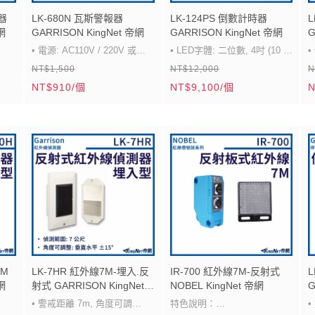
庫、儲藏室等處。
•
器
LK-680N 瓦斯警報器
LK-124PS 倒數計時器
網
GARRISON KingNet 帝網
GARRISON KingNet 帝網
G
1
• 電源: AC110V / 220V 或
• LED字體: 二位數, 4吋 (10 x
•
NT$1,500
NT$12,000
N
DC12V
6 cm)
•
NT$910/個
NT$9,100/個
N
,警報
• 消耗功率: 待機時約1W,警報
• 最大顯示: 99 秒
•
時約2W
• 使用電壓: DC12V (附
半導
• 檢知方式: 金屬氧化物半導體
DC12V/1A, AC100~240V全電
式
壓變壓器)
測試
• 測試方式: 每月定期以紅色測
• 外殼材質: LK-124PS 鐵板
試鍵(TEST)測試
(厚度1.2mm)烤漆 LK-
•
 故障
• 警報設定範圍: 1/10~1/4
124PS(ST)不銹鋼(厚度
L.E.L. (瓦斯氣爆低限) 符合
1.2mm)烤漆
•
隔5
UL1484規定
• 防塵防水等級: IP54
O.
• 警報方式: 蜂鳴器 (自動複
• 外型尺寸: 380W x 270H x
•
0M
LK-7HR 紅外線7M-埋入.反
IR-700 紅外線7M-反射式
網
射式 GARRISON KingNet
NOBEL KingNet 帝網
G
歸), 紅色LED閃爍, 乾接點
32D mm
3
帝網
• 警戒距離 7m, 角度可調
特色說明
：
%RH
NO/NC或 0-6-12V 輸出
• 產地: Made in Taiwan