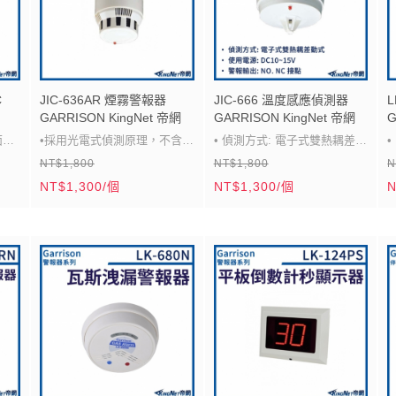
C
JIC-636AR 煙霧警報器
JIC-666 溫度感應偵測器
GARRISON KingNet 帝網
GARRISON KingNet 帝網
G
面。
•採用光電式偵測原理，不含離
• 偵測方式: 電子式雙熱耦差動
NT$1,800
NT$1,800
N
背
子放射性物質，符合環保，確
式
NT$1,300/個
NT$1,300/個
N
保安全。
• 使用電源: DC10~15V
•能早期偵測悶燒，早先預防火
• 警報輸出: NO. NC 接點
•
警。
• 適用溫度: -20° C ~ +90° C
•
•依型號不同適合單機使用，或
• 可偵測溫度驟昇及定溫雙重
(
適用於安全系統。
功能
•
•可接繼電器，輸出常開及常關
• 外型尺寸: 104ø x 62H mm
9
之乾接點訊號。
•
•本機適合裝置於樓梯間、走
廊、電梯、客廳、臥室、倉