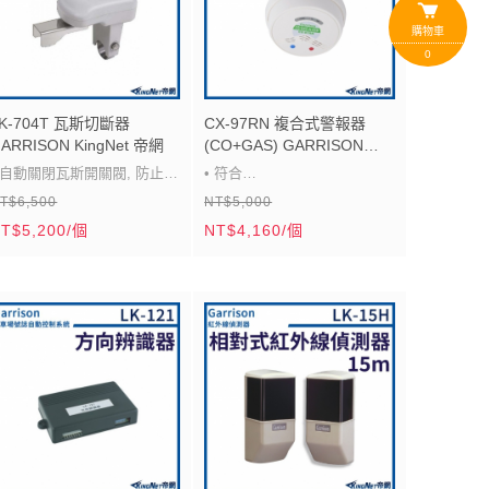
購物車
0
LK-704T 瓦斯切斷器
CX-97RN 複合式警報器
ARRISON KingNet 帝網
(CO+GAS) GARRISON
KingNet 帝網
• 自動關閉瓦斯開關閥, 防止瓦
• 符合
T$6,500
NT$5,000
斯爆炸或瓦斯燃燒不完全所引
UL2034(CO),UL1484(GAS)規
T$5,200/個
NT$4,160/個
起的一氧化碳中毒
範
 LK-704T: 手動
• 電源: AC110V ~ 240V 或
 適用管徑 : 4分 (1/2") 或 6分
DC12V
3/4")
• 消耗功率: 待機時約2W,警報
 開關時間及角度 : 約10秒 /
時約3W
0°
• 檢知方式: 金屬氧化物半導體
 防水等級 IP54
式或電化學式
• 具釋放鈕,可手動控制閥體板
• 測試方式: 定期以紅色測試鍵
手的開起與關閉
(TEST)測試