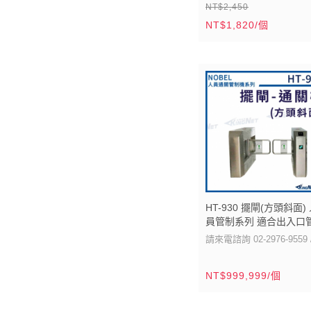
NT$2,450
• 外型尺寸：128øx40Hm
NT$1,820/個
底座)
HT-930 擺閘(方頭斜面)
員管制系列 適合出入口
KingNet 帝網
請來電諮詢 02-2976-9559 
0931-311-350
1、外觀尺寸：長1400X寬
NT$999,999/個
特色說明：
300X高1000mm(±5%)。
2、工作電壓：AC 110V或
220V，60Hz。
3、驅動電機：直流電機 2