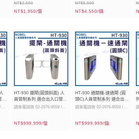
NT$2,500
NT$5,500
N
• 反應時間: 50 msec
1、外觀尺寸：高61X寬21X厚
m(含
• 反應時間: 20秒
NT$1,950/個
NT$4,550/個
N
• 警報信號: NC, NO
35mm(±5%)。
• 工作環境: -10° C ~ +50° C,
(0.5A/120VAC, 1A/24VDC)
2、IP-66防水、防霧設計。
•
95%RH
• 使用電源: DC12 ~ 18 V
3、感應距離可自行調整。
• 外型尺寸: 128ø x 40H mm
• 消耗電流: 55mA (DC12V)
4、工作電壓：DC 12V～
(含底座)
• 角度調整: 水平 ±15° , 垂直
240V±10%或DC 24V～
±15°
240V±10%。
• 適用標準單聯預埋盒
5、消耗電流：40mA。
•
• 外型尺寸: 70W x 120H x
6、接點容量：3A，250V。
39D mm
7、偵測距離：7米。
開
8、反應時間：15msec。
 人
HT-930 擺閘(圓頭斜面) 人
HT-930 通關機-速通閘 (圓
管制
員管制系列 適合出入口管制
頭C)人員管制系列 適合出入
9、工作溫度：-20℃～50℃。
點
KingNet 帝網
口管制 KingNet 帝網
/
請來電諮詢 02-2976-9559 /
請來電諮詢 02-2976-9559 /
請
(反射板式)
0931-311-350
1、外觀尺寸：長1400X寬
0931-311-350
1、結構：整個產品外形板材
0
•
NT$999,999/個
NT$999,999/個
N
特色說明：
300X高1000mm(±5%)。
2、工作電壓：AC 110V或
特色說明：
採用304不銹鋼管材沖壓成
2、外觀尺寸：長1400x寬200x
A
4V
220V，60Hz。
3、驅動電機：直流電機 24V
型， 防銹、堅固耐用，機芯採
高1000mm（±5%）。
3、最大通道寬度：
•