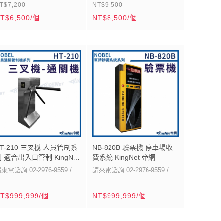
T$7,200
NT$9,500
• 微電腦全自動偵測車輛雙向
商品不含施工安裝
• 消耗電流: 紅燈導通時: 約
T$6,500/個
NT$8,500/個
進出, 號誌自動變換
300mA / 綠燈導通時: 約
 面板具 LED指示, 可了解車
260mA
道燈號之變換
• 紅色 5ø LED 及綠色5ø LED
• 可選擇自動定時變燈或車輛
數量各為160只
進出計次計數二種管理模式,
• 外殼材質: 鐵板 (厚度1.2mm)
控制車道交換使用
烤漆
 定時變燈時間 (16段, 6秒
• 防塵防水等級
: IP54
~100秒)或功能選擇可由指撥
• 顯示面積: 272W x 165H mm
關 (DIP) 設定
• 外型尺寸: 380W x 270H x
• 車道進出口偵測器觸動乾接
32D mm
HT-210 三叉機 人員管制系
NB-820B 驗票機 停車場收
列 適合出入口管制 KingNet
費系統 KingNet 帝網
 NC/NO 可選擇
• 產地: Made in Taiwan
帝網
來電諮詢 02-2976-9559 /
請來電諮詢 02-2976-9559 /
• 附滿車燈開關控制功能
931-311-350
1、外觀尺寸：長420x寬330x
0931-311-350
1、外觀尺寸：長495x寬330x
 使用電源: AC110V 或
商品不含施工安裝
T$999,999/個
NT$999,999/個
特色說明：
高980mm（±5%）。
2、閘桿長：
特色說明：
高1380mm(±5%)。
2、工作電壓：AC 110V或
C220V
500mm（±5%）。
3、不鏽鋼板沖壓成型、防鏽
220V （±10%），60Hz。
3、箱體：外箱採1.6mm鋼
 外型尺寸: 213W x 300H x