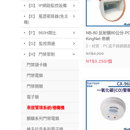
• 【D】 IP網路監控設備
• 【E】 蒐證密錄器(免主
機)
NB-80 反射鏡80公分-P
• 【F】 960H類比
KingNet 帝網
• 【G】 監控周邊
2、材質：PC或不銹鋼鏡
NT$4,200
3、背板：FRP背板或鍍鋅
• 【H】 門禁管制
NT$3,250/個
板。
門禁讀卡機
4、固定：壁座、立柱。
門禁電鎖
門禁開關
電子鎖
車道管理系統/柵欄機
鵬驥系列門禁電鎖
維夫拉克系列電子鎖