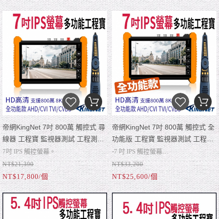
H.265/H.264、4K主碼流測試，1200
-支持 800萬 AHD/CVI/TVI & CVBS 同
萬網路攝影機測試。
軸攝影機輸入。
帝網KingNet 7吋 800萬 觸控式 尋
帝網KingNet 7吋 800萬 觸控式 全
線器 工程寶 監視器測試 工程測試
功能版 工程寶 監視器測試 工程測
KN-7600C
試 KN-7600H
7吋 IPS 觸控螢幕。
-7 吋 IPS 觸控螢幕
NT$21,390
NT$33,200
支持 800萬 AHD/CVI/TVI & CVBS 同
-4K HD+2K VGA 輸入顯示測試。
NT$17,800/個
NT$25,600/個
軸攝影機輸入。
-支持800萬 AHD/CVI/TVI/CVBS 同軸
4K HD+2K VGA 輸入顯示測試 & 4K
攝影機輸入。
HD輸出。