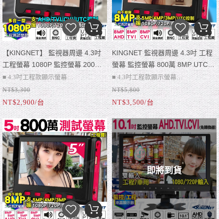
【KINGNET】 監視器周邊 4.3吋
KINGNET 監視器周邊 4.3吋 工程
工程螢幕 1080P 監控螢幕 200萬
螢幕 監控螢幕 800萬 8MP UTC同
2MP UTC AHD TVI CVI 1080P 類
軸控制 AHD TVI CVI 1080P 類比
■ 4.3吋工程款顯示螢幕
■ 4.3吋工程款顯示螢幕
比 CVBS
CVBS 工程寶
NT$3,300
NT$5,800
■ 支援1080P萬高清畫質
■ 支援800萬高清畫質
NT$2,900/台
NT$3,500/台
■ AHD、TVI、CVI、傳統類比
■ AHD、TVI、CVI、傳統類比
■ 持久電力續航3小時以上
■ 持久電力續航2~3小時
■ 支援切換UTC同軸控制
■ 支援切換UTC同軸控制
■ 麥克風、網路線測試
■ 麥克風、網路線測試
■ 可供電 DC 12V/1A
■ 可供電 DC 12V/1A
即將到貨
■ NTSC / PAL 自動切換
■ NTSC / PAL 自動切換