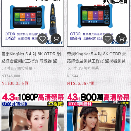
帝網KingNet 5.4 吋 8K OTDR 網
帝網KingNet 5.4 吋 8K OTDR 網
路綜合型測試工程寶 尋線器 監視
路綜合型測試工程寶 監視器測試
器測試 工程測試 KN-6800C
工程測試 KN-6800P
5.4吋 IPS 觸控螢幕。
5.4吋 IPS 觸控螢幕
NT$46,000
NT$44,290
4K HD + 2K VGA 輸入顯示測試。
4K HD+ 2K VGA 輸入顯示測試。
NT$38,334/個
NT$36,867/個
支持 800萬 AHD/CVI/TVI & CVBS 輸
最高支持 800 萬 AHD/CVI/TVI 同軸
入測試+ UTC 菜單控制。
攝影機輸入。