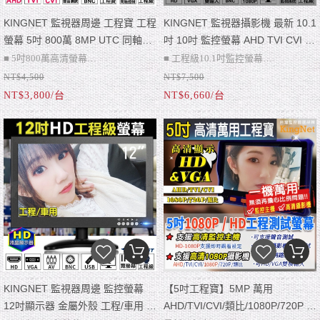
KINGNET 監視器周邊 工程寶 工程
KINGNET 監視器攝影機 最新 10.1
螢幕 5吋 800萬 8MP UTC 同軸控
吋 10吋 監控螢幕 AHD TVI CVI 輸
制 PTZ 1080P 720P 解析度調整
入 支援 1080P/720P高清影像 同
■ 5吋800萬高清螢幕
■ 工程級10.1吋監控螢幕
電源供應 LCD
時2支鏡頭輸入 LCD HD 工程寶
NT$4,500
NT$7,500
■ 支援UTC同軸控制
■ 支援AHD.TVI.CVI訊號輸入
NT$3,800/台
NT$6,660/台
■ 支援800萬監視器
■ 高清720P/1080P(免轉換器)
■ 5MP/4MP/1080P/960P
■ 支援雙鏡頭輸入(需切換)
■ 720P/傳統類比等設備
■ HD/VGA/BNC影像輸入
■ NTSC / PAL 自動辨識
■ 觸控按鍵.支援遙控器操作
■ PTZ雲台控制、縮放、焦距
■ 本商品不含監視器鏡頭
■ 支援DC 12V/1A 電源供應
■ 支援USB 5V/2A 手機充電
■ 正常使用約6小時
■ OSD選單．多國語言切換
KINGNET 監視器周邊 監控螢幕
【5吋工程寶】5MP 萬用
12吋顯示器 金屬外殼 工程/車用 耐
AHD/TVI/CVI/類比/1080P/720P 音