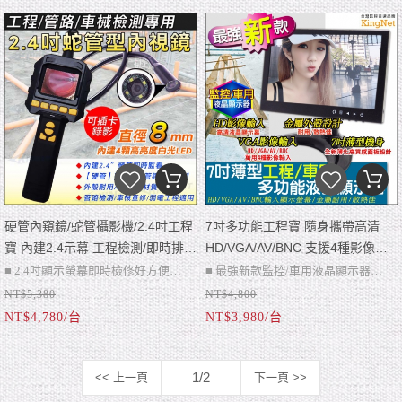
■ 7吋薄型機身高質感面板設計
■16比10專業規格
■USB影像播放
硬管內窺鏡/蛇管攝影機/2.4吋工程
7吋多功能工程寶 隨身攜帶高清
寶 內建2.4示幕 工程檢測/即時排除
HD/VGA/AV/BNC 支援4種影像輸
硬管好彎折 內建照明燈 可錄影拍
入 車用/工程測試 攝影機DVR攝影
■ 2.4吋顯示螢幕即時檢修好方便
■ 最強新款監控/車用液晶顯示器
照 蛇管攝影機 內視鏡 汽機車械查
監視器7吋高清
NT$5,380
NT$4,800
■ 內建4顆高亮度暗管照明燈
■ 多功能影像輸入HD/VGA/AV/BNC
修/弱電工程適用
NT$4,780/台
NT$3,980/台
■ 硬管可彎折全長990mm
■ 金屬外殼設計 耐用散熱佳
■ 支援記憶卡儲存，檢修紀錄/結構教
■ 7吋薄型機身高質感面板設計
學
1/2
<< 上一頁
下一頁 >>