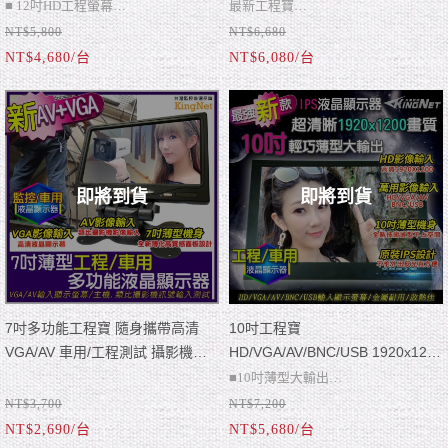
磨損 支援 HD VGA BNC USB AV
源輸入 可供電 網路測試
■ 12吋HD工程螢幕
最新工程寶
輸入 車用螢幕 LCD
NT$5,800
NT$6,680
■ 解析度1366x768
■HD1080P 高清輸入
NT$4,680/台
NT$6,080/台
■ IPS寬螢幕顯示
■5吋1080P工程寶
■ 全屬材質耐磨損
■可輸入VGA影像/音源
■ HD/VGA/AV輸入
■支援多款攝影機
■ 支援USB影像撥放
■AHD/TVI/CVI/類比
■支援1080P/720P
即將到貨
即將到貨
■可輸出電壓12V/1A
■網路檢測
7吋多功能工程寶 隨身攜帶高清
10吋工程寶
VGA/AV 車用/工程測試 攝影機
HD/VGA/AV/BNC/USB 1920x1200
DVR攝影監視器7吋高清
畫質 IPS 16比10 車用 工程 隨身攜
■10吋薄型大輸出
帶
NT$3,700
NT$7,200
■ 新款監控/車用液晶顯示器
■1920x1200超清晰
NT$2,690/台
NT$5,680/台
■ 多功能影像輸入VGA/AV
■IPS不反光技術