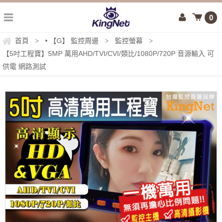
0
首頁
• 【G】 監控周邊
監控螢幕
>
>
>
【5吋工程寶】5MP 萬用AHD/TVI/CVI/類比/1080P/720P 音源輸入 可
供電 網路測試