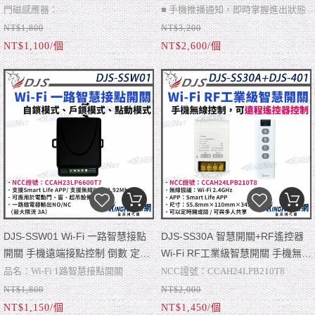
即時掌握進出狀態 帝網 KingNet
門手機推播通知 即時掌握進出狀態
門磁感應器：
■ 手機推播通知，即時掌握進出狀態
帝網 KingNet
NT$1,800
NT$3,200
✓ 無線協議：Zigbee（需搭T5網路閘
■ 門磁感應器安裝於門窗，偵測門窗
NT$1,100/個
NT$2,600/個
道器使用）
✓ 雙面膠安裝、重置孔、配對指示
開啟或關閉
■ 門開/關狀態顯示
燈、
✓ APP：Smart Life
■ 門開/關時間紀錄
✓ 尺寸：40mm×25mm×12mm，
■ 門開/關手機推播通知
26mm×10mm×9mm
■ 低電量提醒
■ 聯動其他IoT智慧產品
■ NCC證號：CCAH22LP5040T8
DJS-SSW01 Wi-Fi 一路智慧接點
DJS-SS30A 智慧開關+RF遙控器
開關 手機遠端接點控制 倒數 定時
Wi-Fi RF工業級智慧開關 手機無線
暫態or常態控制 帝網 KingNet
控制 語音控制 可以定時開或關 可
品名：Wi-Fi 1路智慧接點開關
NCC證號：CCAH24LPB210T8
與多人共享 智慧場景 帝網
NT$1,800
NT$2,000
型號：DJS-SSW01
KingNet
NT$1,150/個
NT$1,450/個
■ 無線協議：Wi-Fi、RF，電源輸入：
產品功能