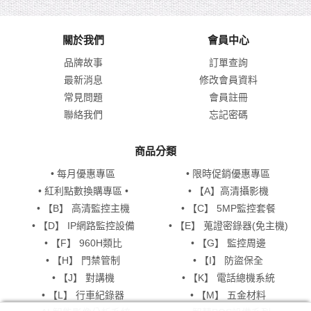
不管您是在家裡還是公司，都可以接
機，無論您在國內還是國外，手機也
無線協議：2.4G Wi-Fi
■ 掛繩設計方便攜帶，一鍵立即呼叫
收到防盜警報。
在第一時間收到防盜警報。
本機警報、佈防、撤防、開門警報、
■ 適用老人看護緊急求救、家庭防
關於我們
會員中心
低電量提醒、開門推播、關門推播、
APP：Smart Life、2顆4號電池
盜、辦公室防盜、緊急求救...等場所
配件：掛頸緊急按鈕、DC5V 1A電
品牌故事
訂單查詢
手機推播警報、延時警報、警報時
本體尺寸：90mm×37mm×24mm
源、電源線
最新消息
修改會員資料
間、警報音量、定時設定防區、門位
磁鐵尺寸：57mm×17mm×15mm
常見問題
會員註冊
狀態顯示、歷史記錄
聯絡我們
忘記密碼
商品分類
• 每月優惠專區
• 限時促銷優惠專區
• 紅利點數換購專區 •
• 【A】高清攝影機
• 【B】 高清監控主機
• 【C】 5MP監控套餐
• 【D】 IP網路監控設備
• 【E】 蒐證密錄器(免主機)
• 【F】 960H類比
• 【G】 監控周邊
• 【H】 門禁管制
• 【I】 防盜保全
• 【J】 對講機
• 【K】 電話總機系統
• 【L】 行車紀錄器
• 【M】 五金材料