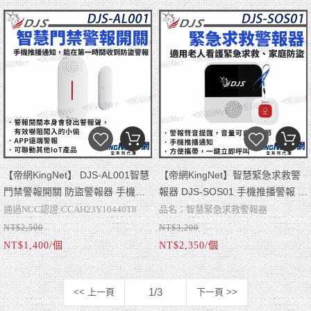
定時開關設定，不用擔心忘記關閉或
充電型免換電池
開啟設備
掛繩設計方便攜帶，一鍵立即呼叫
手機推播通知，能在第一時間收到警
尺寸：50mm×50mm×13mm（附掛
報
繩）
四種警報模式，靈敏紅外線偵測
可多人共享，同時掌握即時狀況
【帝網KingNet】 DJS-AL001智慧
【帝網KingNet】智慧緊急求救警
門禁警報開關 防盜警報器 手機
報器 DJS-SOS01 手機推播警報 無
APP推播警報 遠端防盜警報 近端
線智慧防盜主機 緊急呼叫器 老人
通過NCC認證:CCAH23Y10440T8
品名：智慧緊急求救警報器
防盜警報 開門推播通知 關門推播
看護緊急求救系統
NT$2,500
NT$3,200
警報開關本身會發出警報聲
型號：DJS-SOS01
通知
NT$1,400/個
NT$2,350/個
手機推播通知
通過NCC認證:CCAH23Y10440T8
可聯動其他IoT產品
近端：警報開關本身會發出警報聲，
■ 警報聲音提醒，音量可自由調節
有效嚇阻闖入的小偷。
遠端：無論您在哪裡，可以透過網路
■ 手機推播通知，能在第一時間收到
1/3
<< 上一頁
下一頁 >>
聯動SD002免電池無線門鈴(須加購)，
手機：透過網路可以推播到您的手
警報
■ 訊號靈敏，穿透力強