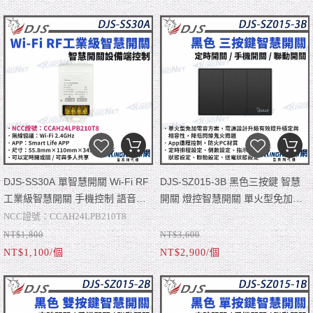
AC9~24V or DC12~24V
■ 輸出：1路繼電器NO/NC（最大限流
■ 手機無線控制，可遠程遙控器控制
3A）
■ 倒數、週期定時、週期性隨機作
(遙控器選購)，空曠地方達到100m
■ 語音控制，可以使用Alexa, Google
動、點動(最長60分最短1秒)
■ APP：Smart Life / 遙控器(選購)最多
assistance
■ 可以定時開或關
可添加30個
■ 尺寸：62mm×58.5mm×30.5mm
■ 可與多人共享
■ NCC : CCAH23LP6600T7
■ 智慧場景
DJS-SS30A 單智慧開關 Wi-Fi RF
DJS-SZ015-3B 黑色三按鍵 智慧
工業級智慧開關 手機控制 語音控
開關 燈控智慧開關 單火型免加電
制 定時開關 帝網 KingNet
容 單火型無需中性線 無需中性線
NCC證號：CCAH24LPB210T8
也能安裝 帝網 KingNet (如缺貨已
NT$1,800
NT$3,600
■ 手機無線控制，可遠程遙控器控制
NCC : CCAH23Y10390T6
新版寄出)
NT$1,100/個
NT$2,900/個
(遙控器選購)，空曠地方達到100m
■ 語音控制，可以使用Alexa, Google
■ 最新單火型免加電容方案，電源設
assistance
■ 可以定時開或關
計升級有效提升穩定性與相容性，有
■ 無線協議：Zigbee
■ 可與多人共享
效降低閃爍鬼火問題。
■ 額定電壓：