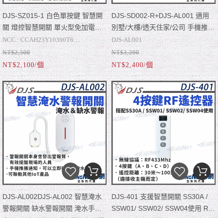
DJS-SZ015-1 白色單按鍵 智慧開
DJS-SD002-R+DJS-AL001 適用
關 燈控智慧開關 單火型免加電容
別墅/大樓/透天住家/公司 手機推播
單火型無需中性線 無需中性線也能
通知 遠端警報器響鈴 開門推播通
NCC : CCAH23Y10390T6
DJS-AL001
安裝 帝網 KingNet (如缺貨已新版
知 關門推播通知 帝網 KingNet
NT$2,500
NT$3,200
■ 最新單火型免加電容方案，電源設
■ 無線協議：Zigbee
-警報開關本身會發出警報聲，有效嚇
寄出)
NT$2,100/個
NT$2,400/個
計升級有效提升穩定性與相容性，有
■ 額定電壓：
阻闖入的小偷
-手機推播通知，能在第一時間收到防
效降低閃爍鬼火問題。
AC110~240V(50Hz/60Hz)，額定電
■ 開關類型：微動開關、繼電器方案
盜警報
-可聯動其他IoT產品
流：最大16A
■ 面板類型：時尚美學設計，防火PC
-NCC:CCAH23Y10440T8
材質
■ 定時排程設定、倒數設定、指示燈
-手機推播通知，音量可調
狀態設定、聯動設定、送電狀態設定
■ APP：Smart Life
-燈光+聲音/聲音/燈光三種模式切換
■ 尺寸：單聯，118mm×74mm×35m
免電池無線門鈴接收器 DJS-SD002 R
-NCC:CCAH23LP6010T2
DJS-AL002DJS-AL002 智慧淹水
DJS-401 支援智慧開關 SS30A /
警報開關 缺水警報開關 淹水手機
SSW01/ SSW02/ SSW04使用 RF