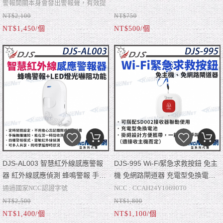
推播通知 近端遠端淹水警報 帝網
遙控器 遠程遙控器控制 4按鈕遙控
警報開關本身會發出警報聲，有效提
KingNet
器 帝網 KingNet
NT$2,100
NT$750
醒現場的人員
無線協議：RF433Mhz
NT$1,450/個
NT$500/個
手機推播通知，可以立即接收到淹水
4按鍵（A、B、C、D）
警報
搭配SS30A / SSW01/ SSW02/ SSW04
可聯動其他IoT產品
使用
通過NCC認證 CCAH23Y10440T8
遙控距離：30米～100米（適接收主
機而定）
尺寸：110mm×37mm×14mm
DJS-AL003 智慧紅外線感應警報
DJS-995 Wi-Fi緊急求救按鈕 免主
器 紅外線感應偵測 蜂鳴警報 手機
機 免網路閘道器 充電型免換電池
推播通知 共享設備 帝網 KingNet
DJS-SOS01遙控器按鈕 可搭配
通過國家NCC認證字號
NCC : CCAH24Y10690T0
SD002接收器聯動使用 帝網
NT$2,500
NT$1,800
CCAH23Y10440T8
可搭配SD002接收器聯動使用
KingNet
NT$1,400/個
NT$1,100/個
蜂鳴警報+LED燈光嚇阻功能
免主機、免網路閘道器