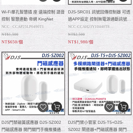
Wi-Fi單孔智慧插 座 遠端控制 語音
DJS-SRC01 訊號回傳控制器 可透
控制 智慧連動 帝網 KingNet
過APP設定 控制無電源通斷訊號
DJS-IoT系列智慧聯動 帝網
NCC : CCAP25LP0490T1
NCC:CCAH23Y10440T8
KingNet
NT$1,500
NT$2,500
DJS-IoT系列智慧聯動
DJS-SRC01由DJS開發的IoT設備聯動
DJS訊號回傳控制具有訊號回傳接
NT$650/個
NT$1,980/個
AC100~240V、10A最大電流
的產品，可以結合任何品牌的監控產
點、控制輸出接點、電壓狀態偵測接
● 訊號回傳功能：可接收任何產品的
安全設計 過載防護
品、門禁產品、對講產品、防盜產
點。
NO接點，一旦NO接點動作時，DJS-
● 控制輸出接點：當DJS-SRC01接收
倒數計時、常態週期定時、迴圈定
品、電子鎖…等。
SRC01 手機APP會顯示接點動作狀
任何訊號回傳訊號的時候，可透過手
● 電壓狀態偵測接點：透過手機APP
時、隨機定時、排程設定、兒童鎖、
態，也可與IoT設備做聯動。
機APP去控制輸出接點，啟動設備或
可以清楚知道設備是否為啟動或關閉
開關紀錄、復電狀態設置、指示燈設
是傳送接點訊號給設備。
狀態。
定
雙重控制（硬體開關鍵開關鍵、App
遠端控制）
支援Google Home / apple siri
可多人分享使用
DJS門禁磁簧感應器 DJS-SZ002
DJS門禁小管家 DJS-T5+DJS-
門磁感應器 開門關門手機推播通知
SZ002 閘道器+門磁感應器 開門關