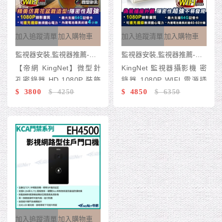
加入追蹤清單
加入購物車
加入追蹤清單
加入購物車
監視器安裝,監視器推薦-台灣監控 KingNet
監視器安裝,監視器推薦-台灣監控 KingNet
【帝網 KingNet】微型針
KingNet 監視器攝影機 密
孔密錄器 HD 1080P 裝飾
錄器 1080P WIFI 電源插
花盆密錄器 攝錄影機 wifi
$ 3800
$ 4250
座針孔攝影機 微型針孔攝
$ 4850
$ 6350
仿真花盆栽 辦公室盆栽 裝
影機 AC 老人小孩看護 居
飾 商場門店擺設
家型 雙插座 蒐證 隱密蒐
證 徵信密錄
加入追蹤清單
加入購物車