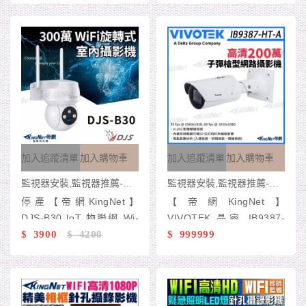
機 內建麥克風 監視器攝影
機
加入追蹤清單
加入購物車
加入追蹤清單
加入購物車
監視器安裝,監視器推薦-台灣監控 KingNet
監視器安裝,監視器推薦-台灣監控 KingNet
停產【帝網KingNet】
【帝網KingNet】
DJS-B30 IoT 物聯網 Wi-
VIVOTEK 晶睿 IB9387-
Fi 旋轉式室外攝影機 Wi-
$ 3900
$ 4200
HT-A 槍型 子彈型網路攝
$ 999999
Fi監視器 IPCAM 搖頭機
影機