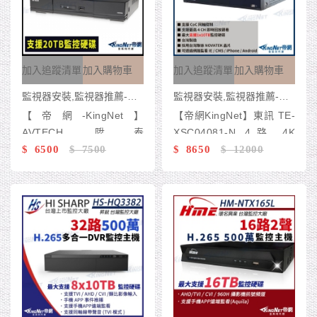
加入追蹤清單
加入購物車
加入追蹤清單
加入購物車
監視器安裝,監視器推薦-台灣監控 KingNet
監視器安裝,監視器推薦-台灣監控 KingNet
【帝網-KingNet】
【帝網KingNet】東訊 TE-
AVTECH 陞泰
XSC04081-N 4路 4K
DGD1009AX-U1 8路主機
$ 6500
$ 7500
H.265 DVR 800萬 4路主
$ 8650
$ 12000
800萬 H.265 五合一 XVR
機 混合型監控錄放影機
錄影主機 DVR 監視器 以
新款DGD1009AIXI-U1出
貨