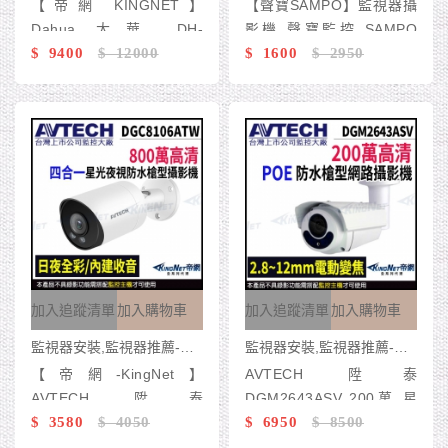
【帝網 KINGNET】
【聲寶SAMPO】監視器攝
Dahua 大華 DH-
影機 聲寶監控 SAMPO
XVR5108HS-4KL-I3 8路
$ 9400
$ 12000
AHD TVI CVI 1080P 300
$ 1600
$ 2950
4K 人臉辨識 XVR 監視器
萬鏡頭 防水槍型 UTC 傳
主機
統類比 切換鍵 混合型
加入追蹤清單
加入購物車
加入追蹤清單
加入購物車
監視器安裝,監視器推薦-台灣監控 KingNet
監視器安裝,監視器推薦-台灣監控 KingNet
【帝網-KingNet】
AVTECH 陞泰
AVTECH 陞泰
DGM2643ASV 200萬 星
DGC8106ATW 800萬 四
$ 3580
$ 4050
光級 變焦 紅外線 槍型 網
$ 6950
$ 8500
合一全彩槍型紅外線攝影
路攝影機 帝網-KingNet