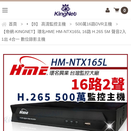
0
首頁
• 【B】 高清監控主機
500萬16路DVR主機
>
>
>
【帝網-KINGNET】環名HME HM-NTX165L 16路 H.265 5M 聲音2入
1出 4合一 數位錄影主機