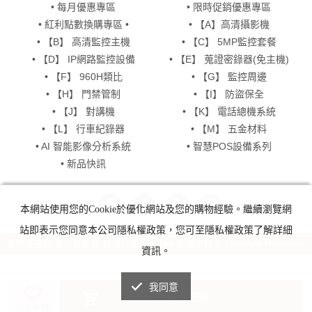
• 每月優惠專區
• 限時促銷優惠專區
• 紅利點數換購專區 •
• 【A】高清攝影機
• 【B】 高清監控主機
• 【C】 5MP監控套餐
• 【D】 IP網路監控設備
• 【E】 蒐證密錄器(免主機)
• 【F】 960H類比
• 【G】 監控周邊
• 【H】 門禁管制
• 【I】 防盜保全
• 【J】 對講機
• 【K】 電話總機系統
• 【L】 行車紀錄器
• 【M】 五金材料
• AI 智能影像分析系統
• 智慧POS設備系列
• 新品快訊
本網站使用您的Cookie於優化網站及您的購物經驗。繼續瀏覽網
站即表示您同意本公司隱私權政策，您可至隱私權政策了解詳細
監視器安裝,監視器推薦-台灣監控 KingNet 版權所有 © copyright Reserved.
資訊。
我同意
加入購物車
get widget