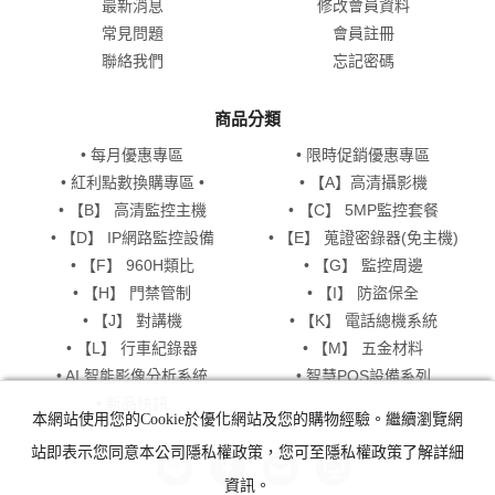
最新消息
修改會員資料
常見問題
會員註冊
聯絡我們
忘記密碼
商品分類
• 每月優惠專區
• 限時促銷優惠專區
• 紅利點數換購專區 •
• 【A】高清攝影機
• 【B】 高清監控主機
• 【C】 5MP監控套餐
• 【D】 IP網路監控設備
• 【E】 蒐證密錄器(免主機)
• 【F】 960H類比
• 【G】 監控周邊
• 【H】 門禁管制
• 【I】 防盜保全
• 【J】 對講機
• 【K】 電話總機系統
• 【L】 行車紀錄器
• 【M】 五金材料
• AI 智能影像分析系統
• 智慧POS設備系列
• 新品快訊
本網站使用您的Cookie於優化網站及您的購物經驗。繼續瀏覽網
站即表示您同意本公司隱私權政策，您可至隱私權政策了解詳細
資訊。